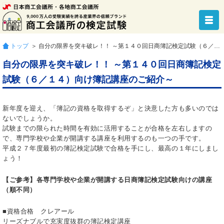
トップ
＞ 自分の限界を突キ破レ！！ ～第１４０回日商簿記検定試験（６／１４）向け簿記講座のご紹介～
自分の限界を突キ破レ！！ ～第１４０回日商簿記検定
試験（６／１４）向け簿記講座のご紹介～
新年度を迎え、「簿記の資格を取得するぞ」と決意した方も多いのでは
ないでしょうか。
試験までの限られた時間を有効に活用することが合格を左右しますの
で、専門学校や企業が開講する講座を利用するのも一つの手です。
平成２７年度最初の簿記検定試験で合格を手にし、最高の１年にしまし
ょう！
【ご参考】各専門学校や企業が開講する日商簿記検定試験向けの講座
（順不同）
■資格合格 クレアール
リーズナブルで充実度抜群の簿記検定講座