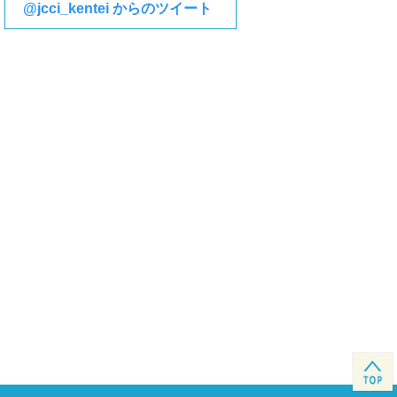
@jcci_kentei からのツイート