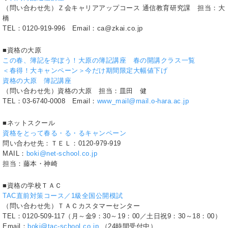
（問い合わせ先）Ｚ会キャリアアップコース 通信教育研究課 担当：大
橋
TEL：0120-919-996 Email：ca@zkai.co.jp
■資格の大原
この春、簿記を学ぼう！大原の簿記講座 春の開講クラス一覧
＜春得！大キャンペーン＞今だけ期間限定大幅値下げ
資格の大原 簿記講座
（問い合わせ先）資格の大原 担当：皿田 健
TEL：03-6740-0008 Email：
www_mail@mail.o-hara.ac.jp
■ネットスクール
資格をとって春る・る・るキャンペーン
問い合わせ先：ＴＥＬ：0120-979-919
MAIL：
boki@net-school.co.jp
担当：藤本・神崎
■資格の学校ＴＡＣ
TAC直前対策コース／1級全国公開模試
（問い合わせ先）ＴＡＣカスタマーセンター
TEL：0120-509-117（月～金9：30～19：00／土日祝9：30～18：00）
Email：
boki@tac-school.co.jp
（24時間受付中）