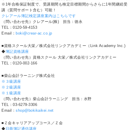
※1年合格保証制度で、受講期間も検定目標期間からさらに1年間継続受
講（質問サポート含む）可能！
クレアール簿記検定講座案内はこちらです
（問い合わせ先）クレアール(株) 担当：徳永
TEL：0120-59-4153
Email：
boki@crear-ac.co.jp
■資格スクール大栄／株式会社リンクアカデミー（Link Academy Inc.)
◆
簿記資格講座
（問い合わせ先）資格スクール 大栄／株式会社リンクアカデミー
TEL：0120-002-166
■柴山会計ラーニング株式会社
※３級講座
※２級講座
※１級講座
（問い合わせ先）柴山会計ラーニング 担当：水野
TEL：03-6279-3306
Email：
shop@bokikaikei.net
■Ｚ会キャリアアップコース／Ｚ会
◆
日商簿記通信講座