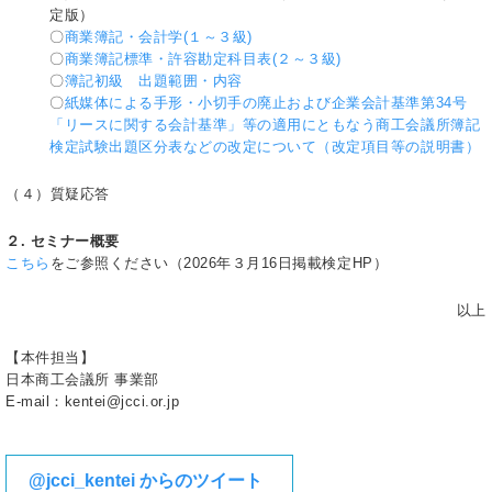
定版）
〇
商業簿記・会計学(１～３級)
〇
商業簿記標準・許容勘定科目表(２～３級)
〇
簿記初級 出題範囲・内容
〇
紙媒体による手形・小切手の廃止および企業会計基準第34号
「リースに関する会計基準」等の適用にともなう商工会議所簿記
検定試験出題区分表などの改定について（改定項目等の説明書）
（４）質疑応答
２. セミナー概要
こちら
をご参照ください（2026年３月16日掲載検定HP）
以上
【本件担当】
日本商工会議所 事業部
E-mail：kentei@jcci.or.jp
@jcci_kentei からのツイート