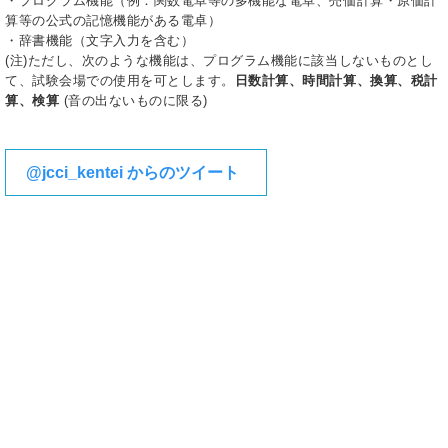
・プログラム機能（例：関数電卓等の多機能な電卓、売価計算・原価計
算等の公式の記憶機能がある電卓）
・辞書機能（文字入力を含む）
(注)ただし、次のような機能は、プログラム機能に該当しないものとし
て、試験会場での使用を可とします。
日数計算、時間計算、換算、税計
算、検算
(音の出ないものに限る)
@jcci_kentei からのツイート