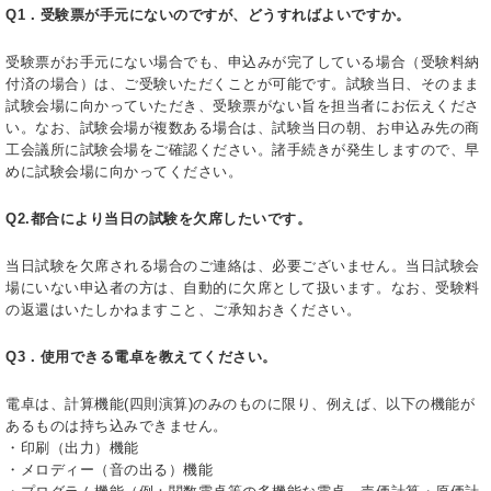
Q1．受験票が手元にないのですが、どうすればよいですか。
受験票がお手元にない場合でも、申込みが完了している場合（受験料納
付済の場合）は、ご受験いただくことが可能です。試験当日、そのまま
試験会場に向かっていただき、受験票がない旨を担当者にお伝えくださ
い。なお、試験会場が複数ある場合は、試験当日の朝、お申込み先の商
工会議所に試験会場をご確認ください。諸手続きが発生しますので、早
めに試験会場に向かってください。
Q2.都合により当日の試験を欠席したいです。
当日試験を欠席される場合のご連絡は、必要ございません。当日試験会
場にいない申込者の方は、自動的に欠席として扱います。なお、受験料
の返還はいたしかねますこと、ご承知おきください。
Q3．使用できる電卓を教えてください。
電卓は、計算機能(四則演算)のみのものに限り、例えば、以下の機能が
あるものは持ち込みできません。
・印刷（出力）機能
・メロディー（音の出る）機能