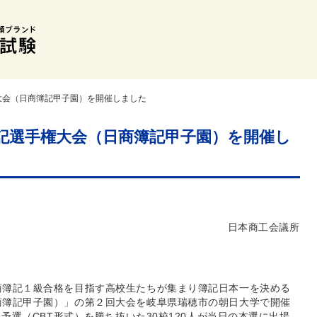
大会（日商簿記甲子園）を開催しました
記選手権大会（日商簿記甲子園）を開催し
5年８月18日
日本商工会議所
商簿記１級合格を目指す高校生たちが集まり簿記日本一を決める
商簿記甲子園）」の第２回大会を岐阜県瑞穂市の朝日大学で開催
た予選（CBT形式）を勝ち抜いた30校120人が当日の本選に出場