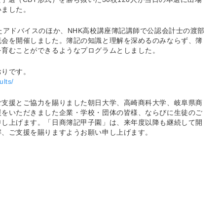
いました。
たアドバイスのほか、NHK高校講座簿記講師で公認会計士の渡部
流会を開催しました。簿記の知識と理解を深めるのみならず、簿
を育むことができるようなプログラムとしました。
おりです。
ults/
ご支援とご協力を賜りました朝日大学、高崎商科大学、岐阜県商
援をいただきました企業・学校・団体の皆様、ならびに生徒のご
申し上げます。「日商簿記甲子園」は、来年度以降も継続して開
解、ご支援を賜りますようお願い申し上げます。