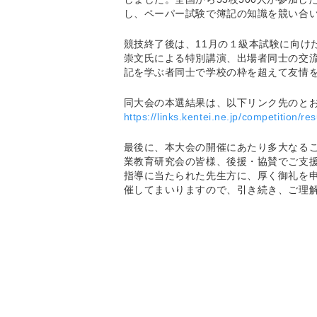
し、ペーパー試験で簿記の知識を競い合
競技終了後は、11月の１級本試験に向け
崇文氏による特別講演、出場者同士の交
記を学ぶ者同士で学校の枠を超えて友情
同大会の本選結果は、以下リンク先のと
https://links.kentei.ne.jp/competition/res
最後に、本大会の開催にあたり多大なる
業教育研究会の皆様、後援・協賛でご支
指導に当たられた先生方に、厚く御礼を
催してまいりますので、引き続き、ご理