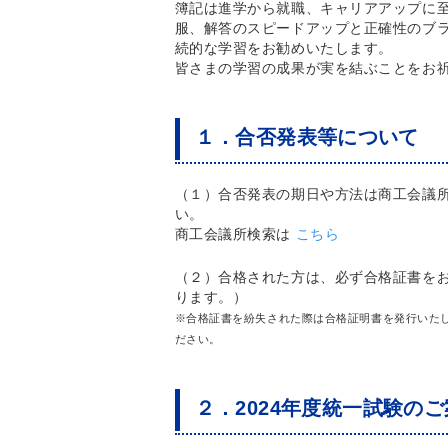
簿記は進学から就職、キャリアアップに
服、解答のスピードアップと正確性のブ
続的な学習をお勧めいたします。
皆さまの学習の成果が実を結ぶことをお
１．合否発表等について
（１）合否発表の期日や方法は商工会議
い。
商工会議所検索は
こちら
（２）合格された方は、必ず合格証書を
ります。）
※合格証書を紛失された際は合格証明書を発行いた
ださい。
２．2024年度統一試験の