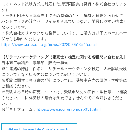
（３）ネット試験方式に対応した演習問題集（発行：株式会社カリアッ
ク）
・一般社団法人日本販売士協会の監修のもと、解答と解説とあわせて、
ハンドブックの該当ページが紹介されているなど、学習しやすい構成と
なっています。
・株式会社カリアックから発行しています。ご購入は以下のホームペー
ジからお願いいたします。
https://www.curreac.co.jp/news/202209051054/detail
【リテールマーケティング（販売士）検定に関する各種問い合わせ先】
日本商工会議所 事業部 販売士担当
※ご連絡の際は、件名に「リテールマーケティング検定 ３級試験受験
について」など照会内容についてご記入ください。
※受験に関する領収書の発行については、受験申込先の団体・学校等に
ご相談ください。
※受験する日時の変更については、受験申込先の団体・学校等にご相談
ください。（団体受験の場合は変更できませんのでご承知おきくださ
い。）
お問合せフォーム：
https://www.jcci.or.jp/post-331.html