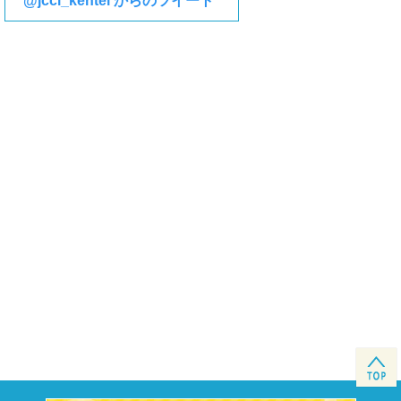
@jcci_kentei からのツイート