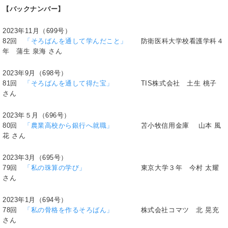
【バックナンバー】
2023年11月（699号）
82回
「そろばんを通して学んだこと」
防衛医科大学校看護学科４
年 蒲生 泉海 さん
2023年9月（698号）
81回
「そろばんを通して得た宝」
TIS株式会社 土生 桃子
さん
2023年５月（696号）
80回
「農業高校から銀行へ就職」
苫小牧信用金庫 山本 風
花 さん
2023年3月（695号）
79回
「私の珠算の学び」
東京大学３年 今村 太耀
さん
2023年1月（694号）
78回
「私の骨格を作るそろばん」
株式会社コマツ 北 晃充
さん