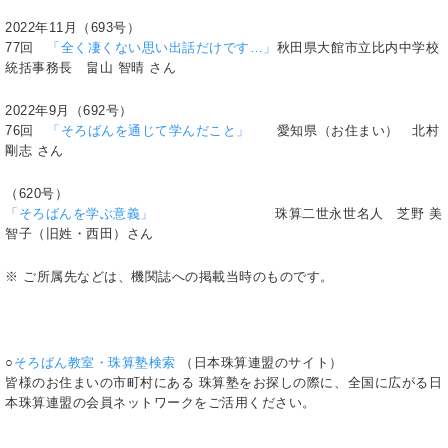
2022年11月（693号）
77回
「全く凄くない思い出話だけです…」
秋田県大館市立比内中学校
統括事務長 畠山 智晴 さん
2022年9月（692号）
76回
「そろばんを通じて学んだこと」
愛知県（お住まい） 北村
剛志 さん
（620号）
「そろばんを学ぶ意義」
珠算二世永世名人 芝野 美
智子（旧姓・西田）さん
※ ご所属先などは、機関誌への掲載当時のものです。
○
そろばん教室・珠算塾検索
（日本珠算連盟のサイト）
皆様のお住まいの市町村にある 珠算塾をお探しの際に、全国に広がる日
本珠算連盟の会員ネットワークをご活用ください。