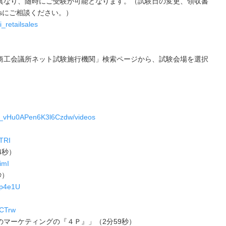
異なり、随時にご受験が可能となります。（試験日の変更、領収書
onsにご相談ください。）
_retailsales
商工会議所ネット試験施行機関」検索ページから、試験会場を選択
H_vHu0APen6K3l6Czdw/videos
TRI
4秒）
imI
秒）
Ip4e1U
）
3CTrw
マーケティングの『４Ｐ』」（2分59秒）