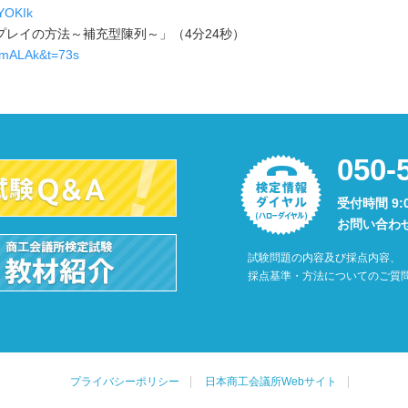
YOKIk
レイの方法～補充型陳列～」（4分24秒）
UmALAk&t=73s
050-
受付時間 9:
お問い合わ
試験問題の内容及び採点内容、
採点基準・方法についてのご質
プライバシーポリシー
日本商工会議所Webサイト