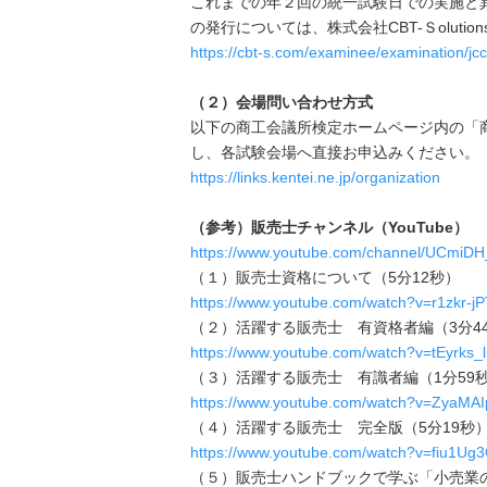
これまでの年２回の統一試験日での実施と
の発行については、株式会社CBT-Ｓoluti
https://cbt-s.com/examinee/examination/jcci
（２）会場問い合わせ方式
以下の商工会議所検定ホームページ内の「
し、各試験会場へ直接お申込みください。
https://links.kentei.ne.jp/organization
（参考）販売士チャンネル（YouTube）
https://www.youtube.com/channel/UCmiD
（１）販売士資格について（5分12秒）
https://www.youtube.com/watch?v=r1zkr-jP
（２）活躍する販売士 有資格者編（3分4
https://www.youtube.com/watch?v=tEyrks_l
（３）活躍する販売士 有識者編（1分59
https://www.youtube.com/watch?v=ZyaMA
（４）活躍する販売士 完全版（5分19秒
https://www.youtube.com/watch?v=fiu1Ug
（５）販売士ハンドブックで学ぶ「小売業の