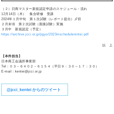
（２）日商マスター新規認定申請のスケジュール・流れ
12月14日（木） 集合研修 受講
2024年１月中旬 第１次試験（レポート提出）〆切
２月末頃 第２次試験（面接試験）実施
３月中 新規認定（予定）
https://archive.jcci.or.jp/jigyo/2023mschedulenintei.pdf
以 上
【本件担当】
日本商工会議所事業部
Tel：０３－６４０２－６１５４（平日９：３０～１７：３０）
E-mail：kentei@jcci.or.jp
@jcci_kentei からのツイート