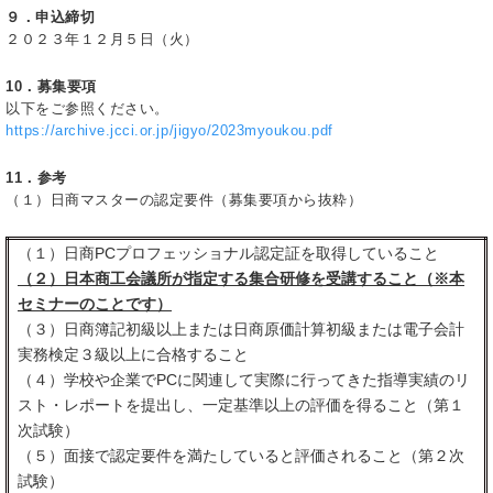
９．申込締切
２０２３年１２月５日（火）
10
．募集要項
以下をご参照ください。
https://archive.jcci.or.jp/jigyo/2023myoukou.pdf
11
．参考
（１）日商マスターの認定要件（募集要項から抜粋）
（１）日商PCプロフェッショナル認定証を取得していること
（２）日本商工会議所が指定する集合研修を受講すること（※本
セミナーのことです）
（３）日商簿記初級以上または日商原価計算初級または電子会計
実務検定３級以上に合格すること
（４）学校や企業でPCに関連して実際に行ってきた指導実績のリ
スト・レポートを提出し、一定基準以上の評価を得ること（第１
次試験）
（５）面接で認定要件を満たしていると評価されること（第２次
試験）