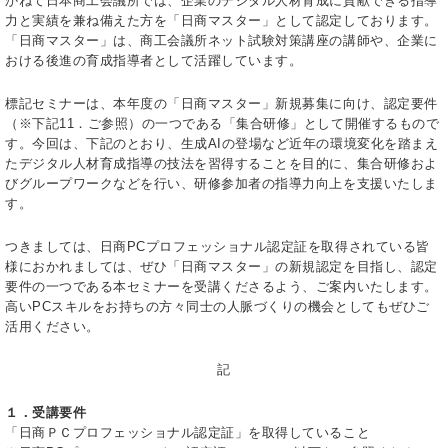
かねて日本商工会議所では、企業のデジタル人材育成に貢献できる指導
力と実績を兼ね備えた方を「日商マスター」として認定しております。
「日商マスター」は、商工会議所ネット試験対策講座の講師や、企業に
おける後進の育成指導者として活躍しています。
標記セミナーは、本年度の「日商マスター」新規募集に向け、認定要件
（※下記11．ご参照）の一つである「集合研修」として開催するもので
す。今回は、下記のとおり、生成AIの登場など近年の環境変化を踏まえ
たデジタル人材育成指導の技法を習得することを目的に、集合研修およ
びグループワークなどを行い、研修参加者の指導力向上を支援いたしま
す。
つきましては、日商PCプロフェッショナル認定証を取得されている皆
様におかれましては、ぜひ「日商マスター」の新規認定を目指し、認定
要件の一つである本セミナーを受講くださるよう、ご案内いたします。
高いPCスキルをお持ちの方々同士の人脈づくりの機会としてもぜひご
活用ください。
記
１．受講要件
「日商ＰＣプロフェッショナル認定証」を取得していること