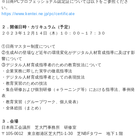
※日商PCプロフェッショナル認定証については以下をご参照くださ
い。
https://www.kentei.ne.jp/pc/certificate
２．開催日時・カリキュラム（予定）
２０２３年１２月１４日（木）１０：００～１７：３０
①日商マスター制度について
②生成AIの登場など近年の環境変化がデジタル人材育成指導に及ぼす影
響について
③デジタル人材育成指導者のための教育技法について
・企業実務に即した実学の徹底指導法
・デジタル人材育成指導者としての表現技法
・教育実習のための技法
・集合研修および個別研修（ｅラーニング等）における指導法、事例発
表
・教育実習（グループワーク、個人発表）
・全体総括（まとめ）
３．会場
日本商工会議所 芝大門事務所 研修室
〒105-0012 東京都港区芝大門1-1-30 芝NBFタワー 地下１階