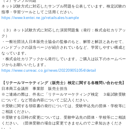
（２）サンプル問題
ネット試験方式に対応したサンプル問題を公表しています。検定試験の
指導・学習ツールとしてご活用ください。
https://www.kentei.ne.jp/retailsales/sample
（３）ネット試験方式に対応した演習問題集（発行：株式会社カリアッ
ク）
・一般社団法人日本販売士協会の監修のもと、解答と解説とあわせて、
ハンドブックの該当ページが紹介されているなど、学習しやすい構成と
なっています。
・株式会社カリアックから発行しています。ご購入は以下のホームペー
ジからお願いいたします。
https://www.curreac.co.jp/news/202209051054/detail
【リテールマーケティング（販売士）検定に関する各種問い合わせ先】
日本商工会議所 事業部 販売士担当
※ご連絡の際は、件名に「リテールマーケティング検定 ３級試験受験
について」など照会内容についてご記入ください。
※受験に関する領収書の発行については、受験申込先の団体・学校等に
ご相談ください。
※受験する日時の変更については、受験申込先の団体・学校等にご相談
ください。（団体受験の場合は変更できませんのでご承知おきくださ
い。）