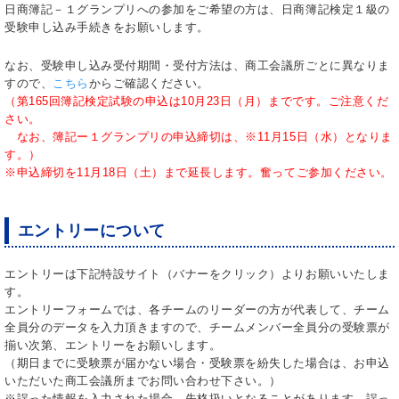
日商簿記－１グランプリへの参加をご希望の方は、日商簿記検定１級の
受験申し込み手続きをお願いします。
なお、受験申し込み受付期間・受付方法は、商工会議所ごとに異なりま
すので、
こちら
からご確認ください。
（第165回簿記検定試験の申込は10月23日（月）までです。ご注意くだ
さい。
なお、簿記ー１グランプリの申込締切は、※11月15日（水）となりま
す。）
※申込締切を11月18日（土）まで延長します。奮ってご参加ください。
エントリーについて
エントリーは下記特設サイト（バナーをクリック）よりお願いいたしま
す。
エントリーフォームでは、各チームのリーダーの方が代表して、チーム
全員分のデータを入力頂きますので、チームメンバー全員分の受験票が
揃い次第、エントリーをお願いします。
（期日までに受験票が届かない場合・受験票を紛失した場合は、お申込
いただいた商工会議所までお問い合わせ下さい。）
※誤った情報を入力された場合、失格扱いとなることがあります。誤っ