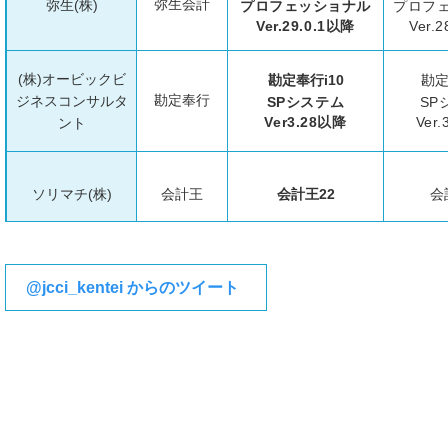
弥生会計
弥生(株)
プロフェッショナル
プロフ
Ver.29.0.1以降
Ver.
(株)オービックビ
勘定奉行i10
勘定
勘定奉行
ジネスコンサルタ
SPシステム
SP
Ver3.28以降
Ver
ント
ソリマチ(株)
会計王
会計王22
会
PCA会計
DX
PC
ピー・シー・エー
PCA会計
システム
B
シ
@jcci_kentei からのツイート
(株)
1.0-6.01
1.