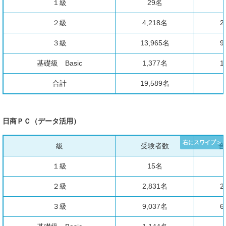
１級
29名
２級
4,218名
2
３級
13,965名
9
基礎級 Basic
1,377名
1
合計
19,589名
日商ＰＣ（データ活用）
級
受験者数
合
１級
15名
２級
2,831名
2
３級
9,037名
6