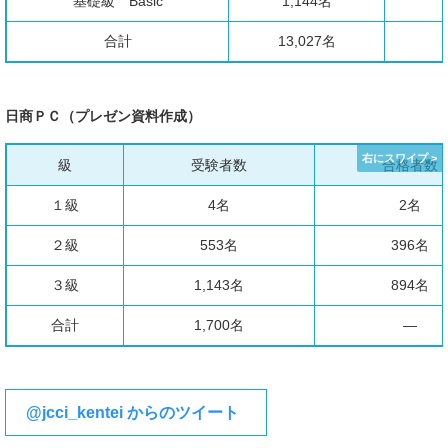
基礎級 Basic
1,144名
合計
13,027名
日商ＰＣ（プレゼン資料作成）
級
受験者数
合格者数
１級
4名
2名
２級
553名
396名
３級
1,143名
894名
合計
1,700名
―
@jcci_kentei からのツイート