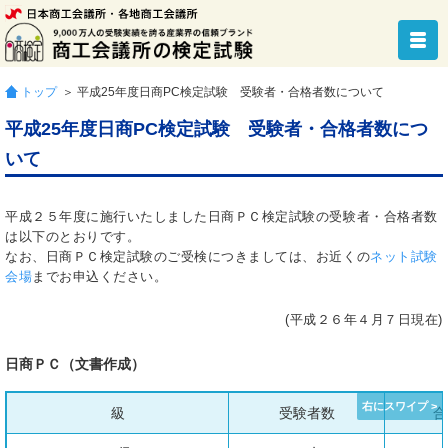
トップ
＞ 平成25年度日商PC検定試験 受験者・合格者数について
平成25年度日商PC検定試験 受験者・合格者数につ
いて
平成２５年度に施行いたしました日商ＰＣ検定試験の受験者・合格者数
は以下のとおりです。
なお、日商ＰＣ検定試験のご受検につきましては、お近くの
ネット試験
会場
までお申込ください。
(平成２６年４月７日現在)
日商ＰＣ（文書作成）
級
受験者数
合