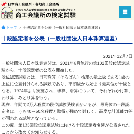
トップ
＞ 十段認定者を公表（一般社団法人日本珠算連盟）
十段認定者を公表（一般社団法人日本珠算連盟）
2021年12月7日
一般社団法人日本珠算連盟は、2021年6月施行の第132回段位認定試
験から、十段認定者の公表を開始した。
段位認定試験とは、日商珠算（そろばん）検定の最上級である1級の
上位に位置付けられる試験であり、準初段から始まり最高位が十段と
なる。1974年より実施され、珠算、暗算について、それぞれかけ算、
わり算、みとり算を行う。
現在、年間で2万人程度の段位試験受験者がいるが、最高位の十段認
定者は、うち40～50名程度と取得が極めて難しく、高度な計算能力等
が問われる試験となっている。
この度、第133回段位認定試験における十段認定者名簿が公表された
ことから改めてお知らせする。