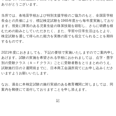
ありがとうございます。
当所では、各地盲学校および特別支援学校のご協力のもと、全国盲学校
長会との共催により、標記検定試験を1965年度から毎年度実施しており
ます。視覚に障害のある児童生徒の珠算技能を顕彰し、さらに研鑽を積
むための励みとしていただきたく、また、学習や日常生活はもとより、
検定試験を通して得られた能力を実務の面でも役立てられることを期待
するものです。
2021年度におきましても、下記の要領で実施いたしますのでご案内申し
あげます。試験の実施を希望される学校におかれましては、点字・墨字
別の受験クラス（Ａ～Ｆクラス）ごとに受験者数をとりまとめのうえ、
試験施行日の２週間前までに、日本商工会議所宛てにお申し込みくださ
いますようお願いいたします。
なお、過去に本検定試験の施行実績のある教育機関に対しましては、同
案内を郵便にて送付しておりますことを申し添えます。
記