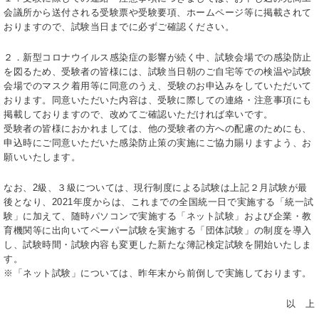
会議所から送付される受験票や受験要項、ホームページ等に掲載されて
おりますので、試験当日までに必ずご確認ください。
２．新型コロナウイルス感染症の影響が続く中、試験会場での感染防止
を図るため、受験者の皆様には、試験当日朝のご自宅等での検温や試験
会場でのマスク着用等に同意のうえ、受験のお申込みをしていただいて
おります。同意いただいた内容は、受験に際しての連絡・注意事項にも
掲載しておりますので、改めてご確認いただければ幸いです。
受験者の皆様におかれましては、他の受験者の方への配慮のためにも、
申込時にご同意いただいた感染防止策の実施にご協力賜りますよう、お
願いいたします。
なお、2級、３級については、現行制度による試験は上記２月試験が最
後となり、2021年度からは、これまでの全国統一日で実施する「統一試
験」に加えて、随時パソコンで実施する「ネット試験」および企業・教
育機関等に出向いてペーパー試験を実施する「団体試験」の制度を導入
し、試験時間・試験内容も変更した新たな簿記検定試験を開始いたしま
す。
※「ネット試験」については、昨年末から前倒しで実施しております。
以 上