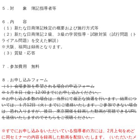
５．対 象 簿記指導者等
６．内 容
（１）新たな日商簿記検定の概要および施行方式等
（２）新たな日商簿記２級、３級の学習指導・試験対策（試行問題（ト
ライアル問題）を交えた解説）
※大阪、福岡は録画となります。
（３）質疑・応答
７．参加費用 無料
８．お申し込みフォーム
（１）会場参加を希望される場合の申込フォーム
※１月８日（金）12:00までにお申し込みください。
※お申し込み多数の場合は、当所にて厳正な抽選を行います。結果につ
いては、１月12日（火）までにご連絡いたします。ご参加できない場合
は、恐れ入りますが、後日、東京開催を録画した動画が視聴できるURL
を送信いたしますのでそちらをご視聴ください。
※すでにお申し込みをいただいている指導者の方には、2月上旬をめど
に同セミナーの内容を録画した動画を配信いたします。（いただいたメ