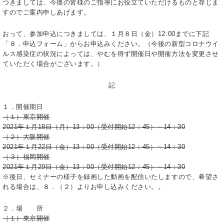
つきましては、今後の皆様のご指導にお役立ていただけるものと存じま
すのでご案内申しあげます。
おって、参加申込につきましては、１月８日（金）12:00までに下記
「８．申込フォーム」からお申込みください。（今後の新型コロナウイ
ルス感染症の状況によっては、やむを得ず開催日や開催方法を変更させ
ていただく場合がございます。）
記
１．開催期日
（１）東京開催
2021年１月18日（月）13：00（受付開始12：45）～14：30
（２）大阪開催
2021年１月22日（金）13：00（受付開始12：45）～14：30
（３）福岡開催
2021年１月29日（金）13：00（受付開始12：45）～14：30
※後日、セミナーの様子を録画した動画を配信いたしますので、希望さ
れる場合は、８．（２）よりお申し込みください。。
２．場 所
（１）東京開催