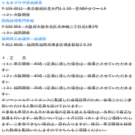
くるまプラザ貸会議室
〒105-0012 東京都港区芝大門1-1-30 芝NBFタワー１F
（２）大阪開催
関西経理専門学校
〒530-004 大阪府大阪市北区天神橋二丁目北1番2号
（３）福岡開催
福岡商工会議所 会議室
〒812-8505 福岡県福岡市博多区博多駅前2-9-28
４．定 員
（１）東京開催 40名（定員に達した場合は、抽選とさせていただきま
す）
（２）大阪開催 40名（定員に達した場合は、抽選とさせていただきま
す）
（３）福岡開催 30名（定員に達した場合は、抽選とさせていただきま
す）
※ソーシャルディスタンスに配慮した会場設営のため、会場ごとにご参
加いただける人数の定員を設けております。
※参加を希望される方が各会場の定員を超える場合は、当所にて厳正な
抽選を行います。結果については、１月12日（火）までにご連絡いたし
ます。ご参加できない場合は、恐れ入りますが、後日、東京開催を録画
した動画を配信いたしますのでそちらをご視聴ください。