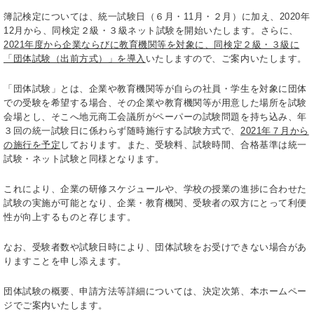
簿記検定については、統一試験日（６月・11月・２月）に加え、2020年
12月から、同検定２級・３級ネット試験を開始いたします。さらに、
2021年度から企業ならびに教育機関等を対象に、同検定２級・３級に
「団体試験（出前方式）」を導入
いたしますので、ご案内いたします。
「団体試験」とは、企業や教育機関等が自らの社員・学生を対象に団体
での受験を希望する場合、その企業や教育機関等が用意した場所を試験
会場とし、そこへ地元商工会議所がペーパーの試験問題を持ち込み、年
３回の統一試験日に係わらず随時施行する試験方式で、
2021年７月から
の施行を予定
しております。また、受験料、試験時間、合格基準は統一
試験・ネット試験と同様となります。
これにより、企業の研修スケジュールや、学校の授業の進捗に合わせた
試験の実施が可能となり、企業・教育機関、受験者の双方にとって利便
性が向上するものと存じます。
なお、受験者数や試験日時により、団体試験をお受けできない場合があ
りますことを申し添えます。
団体試験の概要、申請方法等詳細については、決定次第、本ホームペー
ジでご案内いたします。