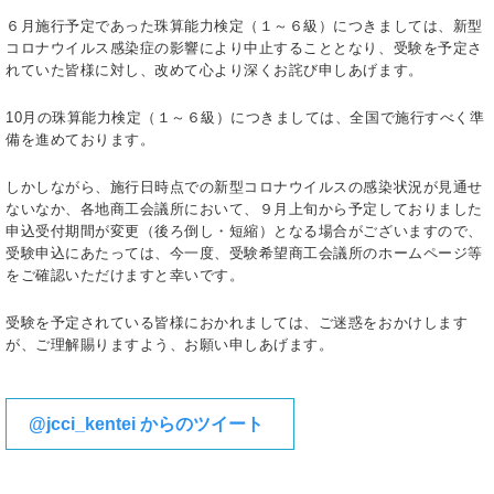
６月施行予定であった珠算能力検定（１～６級）につきましては、新型
コロナウイルス感染症の影響により中止することとなり、受験を予定さ
れていた皆様に対し、改めて心より深くお詫び申しあげます。
10月の珠算能力検定（１～６級）につきましては、全国で施行すべく準
備を進めております。
しかしながら、施行日時点での新型コロナウイルスの感染状況が見通せ
ないなか、各地商工会議所において、９月上旬から予定しておりました
申込受付期間が変更（後ろ倒し・短縮）となる場合がございますので、
受験申込にあたっては、今一度、受験希望商工会議所のホームページ等
をご確認いただけますと幸いです。
受験を予定されている皆様におかれましては、ご迷惑をおかけします
が、ご理解賜りますよう、お願い申しあげます。
@jcci_kentei からのツイート