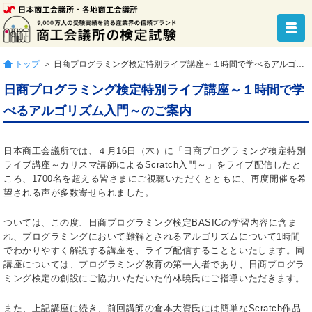
トップ
＞ 日商プログラミング検定特別ライブ講座～１時間で学べるアルゴリズム入門～のご案内
日商プログラミング検定特別ライブ講座～１時間で学
べるアルゴリズム入門～のご案内
日本商工会議所では、４月16日（木）に「日商プログラミング検定特別
ライブ講座～カリスマ講師によるScratch入門～」をライブ配信したと
ころ、1700名を超える皆さまにご視聴いただくとともに、再度開催を希
望される声が多数寄せられました。
ついては、この度、日商プログラミング検定BASICの学習内容に含ま
れ、プログラミングにおいて難解とされるアルゴリズムについて1時間
でわかりやすく解説する講座を、ライブ配信することといたします。同
講座については、プログラミング教育の第一人者であり、日商プログラ
ミング検定の創設にご協力いただいた竹林暁氏にご指導いただきます。
また、上記講座に続き、前回講師の倉本大資氏には簡単なScratch作品