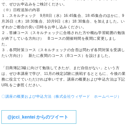
で、ぜひお申込みをご検討ください。
（※）日程追加の内容
１．スキルチェック 9月8日（水）16:45集合、18:45集合のほかに、9
月26日（木）18:30集合、10月9日（水）18:30集合、を加えました。い
ずれかご都合の良い日時をお申し込みください。
２．答練コース（スキルチェックに合格された方や概ね学習範囲の勉強
が終了している方向け） Bコースの開催時間を夜間に変更しまし
た。
３．各問対策コース（スキルチェックの合否は問わず各問対策を受講し
たい方向け） 新たに夜間のコース（Bコース）を設けました。
「日商簿記3級に向けて勉強してきたが、まだ自信がない」という方
は、ぜひ本講座で学び、11月の検定試験に挑戦するとともに、今後の業
務に役立てていただければ幸いです。講座の概要および申込方法は下記
URLをご参照ください。
〇講座の概要および申込方法（株式会社ウィザード ホームページ）
@jcci_kentei からのツイート