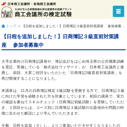
トップ
＞ 【日程を追加しました！】日商簿記３級直前対策講座 参加者募集中
【日程を追加しました！】日商簿記３級直前対策講
座 参加者募集中
大手企業向け日商簿記講座や、簿記会計をはじめ埼玉県の公共職業訓練
を受託、実施している「株式会社ウィザード」が、日本商工会議所と連
携し、前回、大変ご好評をいただいた「日商簿記3級直前対策講座」を
再び開催することになりました。
本講座は、11月の日商簿記検定３級試験を受験する方で、日商簿記３級
に向けた学習を経験された方を対象としています。初回の講座で、実力
の確認を兼ねてスキルチェック（日商簿記初級試験）を受験していただ
き、２回目からは、コース別に日商簿記３級試験の出題傾向や問題の特
徴に合わせた解説により学んでいただきます。
今般、日程を追加（※）し、よりご参加いただきやすくなりましたの