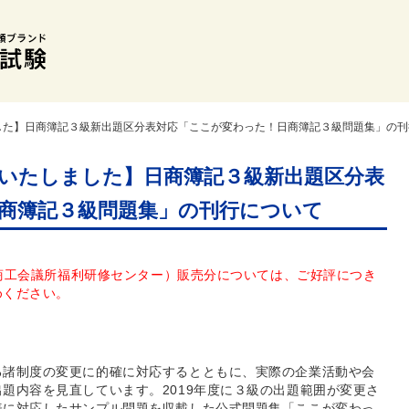
した】日商簿記３級新出題区分表対応「ここが変わった！日商簿記３級問題集」の刊
いたしました】日商簿記３級新出題区分表
商簿記３級問題集」の刊行について
（商工会議所福利研修センター）販売分については、ご好評につき
めください。
る諸制度の変更に的確に対応するとともに、実際の企業活動や会
題内容を見直しています。2019年度に３級の出題範囲が変更さ
表に対応したサンプル問題を収載した公式問題集「ここが変わっ