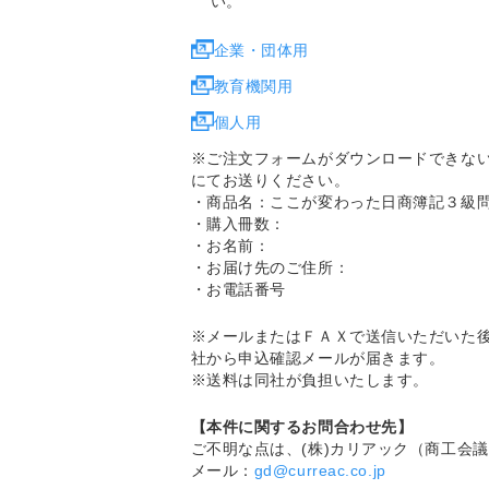
い。
企業・団体用
教育機関用
個人用
※ご注文フォームがダウンロードできな
にてお送りください。
・商品名：ここが変わった日商簿記３級
・購入冊数：
・お名前：
・お届け先のご住所：
・お電話番号
※メールまたはＦＡＸで送信いただいた
社から申込確認メールが届きます。
※送料は同社が負担いたします。
【本件に関するお問合わせ先】
ご不明な点は、(株)カリアック（商工会
メール：
gd@curreac.co.jp