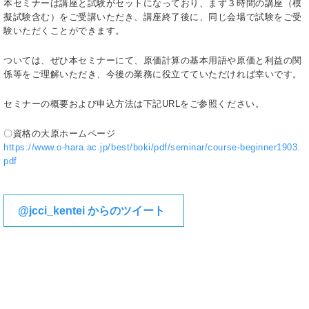
本セミナーは講座と試験がセットになっており、まず３時間の講座（模
擬試験含む）をご受講いただき、講座終了後に、同じ会場で試験をご受
験いただくことができます。
ついては、ぜひ本セミナーにて、原価計算の基本用語や原価と利益の関
係等をご理解いただき、今後の業務に役立てていただければ幸いです。
セミナーの概要および申込方法は下記URLをご参照ください。
〇資格の大原ホームページ
https://www.o-hara.ac.jp/best/boki/pdf/seminar/course-beginner1903.
pdf
@jcci_kentei からのツイート