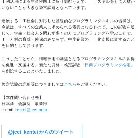
Ｔ利活用による生産性向上に取り組むうえで、ＩＴスキルをもつ人材が
いないことが大きな経営課題となっています。
進展するＩＴ社会に対応した基礎的なプログラミングスキルの習得は、
今後は、すべての企業人に求められる素養となるもので、この試験を通
じて、学生・社会人を問わず多くの方にプログラミングを学ぶことで、
ＩＴ人材の育成・確保のみならず、中小企業のＩＴ化支援に資すること
を目的としております。
こうしたことから、情報技術の基盤となるプログラミングスキルの習得
を促進・支援する、新たな資格・検定試験「
日商プログラミング検定
」
を創設することといたしました。
検定試験の詳細等につきましては
こちら
をご覧ください。
【本件問い合わせ先】
日本商工会議所 事業部
e-mail
kentei@jcci.or.jp
@jcci_kentei からのツイート