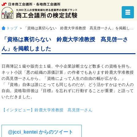
トップ
＞ 「資格は裏切らない 鈴鹿大学准教授 髙見啓一さん」を掲載しました
「資格は裏切らない 鈴鹿大学准教授 髙見啓一さ
ん」を掲載しました
日商簿記１級や販売士１級、中小企業診断士など数多くの資格を持ち、
ネット小説「悪の組織の原価計算」の作者でもあります鈴鹿大学准教授
の髙見啓一さんから、「資格によって人生の自由の幅が広がる。」
「『資格』自体は誰にとっても同じものだが、どう活かすかはその人の
自由。資格取得後は『目標』を忘れずに行動することが重要」と語って
いただきました。
【インタビュー】鈴鹿大学准教授 髙見啓一さん
@jcci_kentei からのツイート