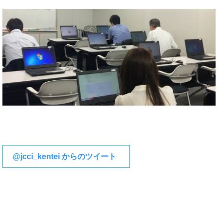
@jcci_kentei からのツイート