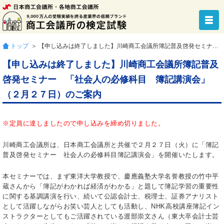
トップ
＞ 【申し込みは終了しました】川崎商工会議所簿記普及啓発セミナー 「社会人の必修科目 簿記講演会」（２月２７日）のご案内
【申し込みは終了しました】川崎商工会議所簿記普及
啓発セミナー 「社会人の必修科目 簿記講演会」
（２月２７日）のご案内
※定員に達しましたので申し込みを締め切りました。
川崎商工会議所は、日本商工会議所と共催で２月２７日（火）に「簿記
普及啓発セミナー 社会人の必修科目簿記講演会」を開催いたします。
本セミナーでは、まず東洋大学教授で、慶應義塾大学名誉教授の竹中平
蔵さんから「簿記がわかれば経済がわかる」と題して簿記学習の重要性
に関する基調講演を行い、続いて公認会計士、税理士、証券アナリスト
として活躍しながらお笑い芸人としても活動し、NHK高校講座簿記イン
ストラクターとしてもご活躍されている渡部崇文さん（東大卒会計士芸