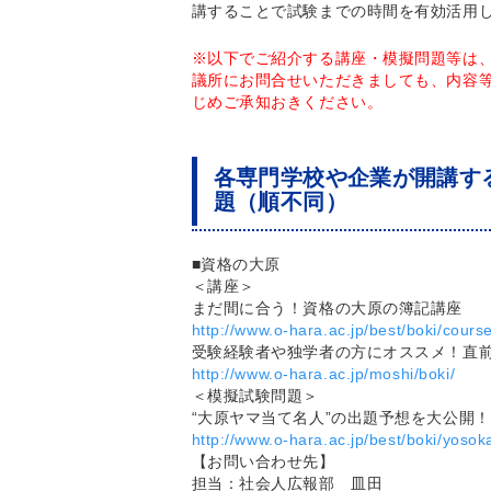
講することで試験までの時間を有効活用
※以下でご紹介する講座・模擬問題等は
議所にお問合せいただきましても、内容
じめご承知おきください。
各専門学校や企業が開講する
題（順不同）
■資格の大原
＜講座＞
まだ間に合う！資格の大原の簿記講座
http://www.o-hara.ac.jp/best/boki/cours
受験経験者や独学者の方にオススメ！直
http://www.o-hara.ac.jp/moshi/boki/
＜模擬試験問題＞
“大原ヤマ当て名人”の出題予想を大公開！
http://www.o-hara.ac.jp/best/boki/yosoka
【お問い合わせ先】
担当：社会人広報部 皿田