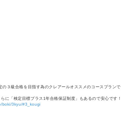
検定の３級合格を目指す為のクレアールオススメのコースプランで
さらに「検定目標プラス1年合格保証制度」もあるので安心です！
jp/boki/3kyu/#3_kougi