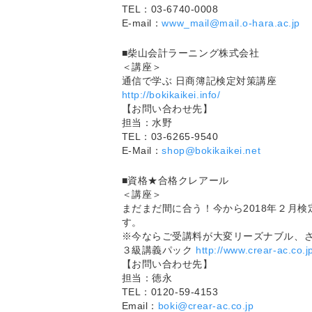
TEL：03-6740-0008
E-mail：
www_mail@mail.o-hara.ac.jp
■柴山会計ラーニング株式会社
＜講座＞
通信で学ぶ 日商簿記検定対策講座
http://bokikaikei.info/
【お問い合わせ先】
担当：水野
TEL：03-6265-9540
E-Mail：
shop@bokikaikei.net
■資格★合格クレアール
＜講座＞
まだまだ間に合う！今から2018年２月
す。
※今ならご受講料が大変リーズナブル、
３級講義パック
http://www.crear-ac.co.
【お問い合わせ先】
担当：徳永
TEL：0120-59-4153
Email：
boki@crear-ac.co.jp