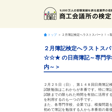
トップ
＞ ２月簿記検定へラストスパート！＜
２月簿記検定へラストスパ
☆☆★ の日商簿記～専門
内～＞
２月２５日（日）、第１４８回日商簿記
試験勉強はこれからが本番です。特に簿
試験までの限られた時間を有効に活用す
を利用するのも一つの手です。
また、各専門学校、企業では、模擬問題
初めて簿記を勉強する人から本番前の最