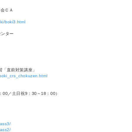
Ｚ会ＣＡ
ki/boki3.html
センター
演習「直前対策講座」
/boki_crs_chokuzen.html
19：00／土日祝9：30～18：00）
lass3/
lass2/