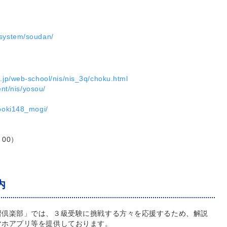
/system/soudan/
o.jp/web-school/nis/nis_3q/choku.html
ent/nis/yosou/
/boki148_mogi/
：00）
内
習倶楽部」では、３級受験に挑戦する方々を応援するため、解説
マホアプリ等を提供しております。