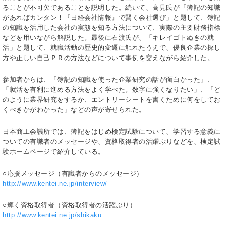
ることが不可欠であることを説明した。続いて、高見氏が「簿記の知識
があればカンタン！『日経会社情報』で賢く会社選び」と題して、簿記
の知識を活用した会社の実態を知る方法について、実際の主要財務指標
などを用いながら解説した。最後に石渡氏が、「キレイゴトぬきの就
活」と題して、就職活動の歴史的変遷に触れたうえで、優良企業の探し
方や正しい自己ＰＲの方法などについて事例を交えながら紹介した。
参加者からは、「簿記の知識を使った企業研究の話が面白かった」、
「就活を有利に進める方法をよく学べた。数字に強くなりたい」、「ど
のように業界研究をするか、エントリーシートを書くために何をしてお
くべきかがわかった」などの声が寄せられた。
日本商工会議所では、簿記をはじめ検定試験について、学習する意義に
ついての有識者のメッセージや、資格取得者の活躍ぶりなどを、検定試
験ホームページで紹介している。
○応援メッセージ（有識者からのメッセージ）
http://www.kentei.ne.jp/interview/
○輝く資格取得者（資格取得者の活躍ぶり）
http://www.kentei.ne.jp/shikaku