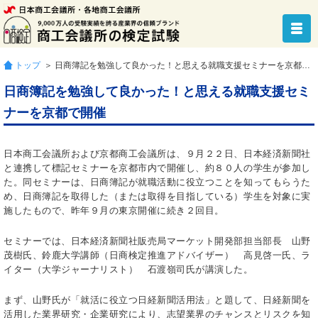
トップ
＞ 日商簿記を勉強して良かった！と思える就職支援セミナーを京都で開催
日商簿記を勉強して良かった！と思える就職支援セミ
ナーを京都で開催
日本商工会議所および京都商工会議所は、９月２２日、日本経済新聞社
と連携して標記セミナーを京都市内で開催し、約８０人の学生が参加し
た。同セミナーは、日商簿記が就職活動に役立つことを知ってもらうた
め、日商簿記を取得した（または取得を目指している）学生を対象に実
施したもので、昨年９月の東京開催に続き２回目。
セミナーでは、日本経済新聞社販売局マーケット開発部担当部長 山野
茂樹氏、鈴鹿大学講師（日商検定推進アドバイザー） 高見啓一氏、ラ
イター（大学ジャーナリスト） 石渡嶺司氏が講演した。
まず、山野氏が「就活に役立つ日経新聞活用法」と題して、日経新聞を
活用した業界研究・企業研究により、志望業界のチャンスとリスクを知