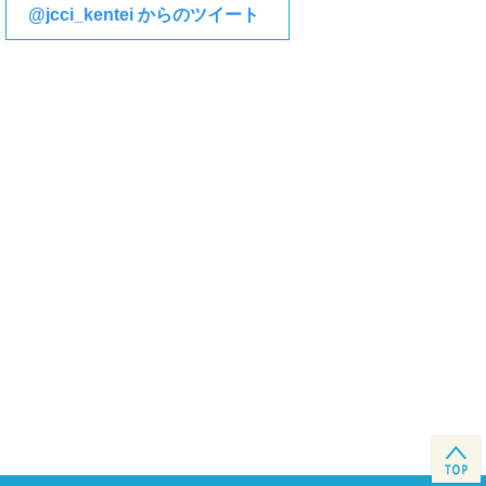
@jcci_kentei からのツイート