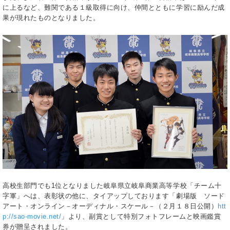
に上るなど、難関である１級取得に向け、仲間とともに学習に励んだ成
果が現れたものとなりました。
高校生部門でも1位となりました岐阜県立岐阜商業高等学校「チーム十
字軍」へは、表彰状の他に、タイアップしております「劇場版 ソード
アート・オンライン－オーディナル・スケール－（２月１８日公開）
htt
p://sao-movie.net/
」より、副賞として特別フォトフレームと映画鑑賞
券が贈呈されました。