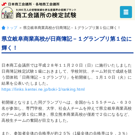
トップ
＞ 県立岐阜商業高校が日商簿記－１グランプリ第１位に輝く！
県立岐阜商業高校が日商簿記－１グランプリ第１位に
輝く！
日本商工会議所では平成２８年１１月２０日（日）に施行いたしました
日商簿記検定試験１級におきまして、学校対抗、チーム対抗で成績を競
う団体戦「日商簿記－１グランプリ」を初開催し、１月１０日（火）に
結果を公表いたしました。
https://links.kentei.ne.jp/boki-1/ranking.html
初開催となりました同グランプリへは、全国から１５５チーム・６３０
名が参加し、専門学校、大学、社会人チームを抑えて県立岐阜商業高校
のチームが第１位に輝き、県立熊本商業高校が僅差で２位になるなど、
高校生チームの奮闘が目立ちました。
また、参加者全体の合格率が約２５%（1級全体の合格率は９．３％）