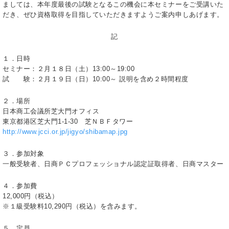
ましては、本年度最後の試験となるこの機会に本セミナーをご受講いた
だき、ぜひ資格取得を目指していただきますようご案内申しあげます。
記
１．日時
セミナー：２月１８日（土）13:00～19:00
試 験：２月１９日（日）10:00～ 説明を含め２時間程度
２．場所
日本商工会議所芝大門オフィス
東京都港区芝大門1-1-30 芝ＮＢＦタワー
http://www.jcci.or.jp/jigyo/shibamap.jpg
３．参加対象
一般受験者、日商ＰＣプロフェッショナル認定証取得者、日商マスター
４．参加費
12,000円（税込）
※１級受験料10,290円（税込）を含みます。
５．定員