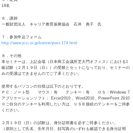
18名
６．講師
一般財団法人 キャリア教育振興協会 石井 典子 氏
７．参加申込フォーム
http://www.jcci.or.jp/kentei/post-174.html
８．その他
本セミナーは、上記会場（日本商工会議所芝大門オフィス）における1
級試験（２月１９日（日））の受験とセットになっており、セミナーの
みの受講はできませんのでご了承ください。
使用するパソコンの仕様は以下のとおりです。
ＰＣ：ノート型 マウス：有 テンキー：有 ＯＳ：Windows 7
アプリケーションソフト： Excel2010 、Word2010、PowerPoint 2010
※ご自分のテンキーを利用したい方は、ＵＳＢ接続のテンキーをご持参
ください。
２月１９日（日）の試験は、身分証明書を必ずご持参ください。
（原則として氏名、生年月日、顔写真のいずれも確認できる身分証明