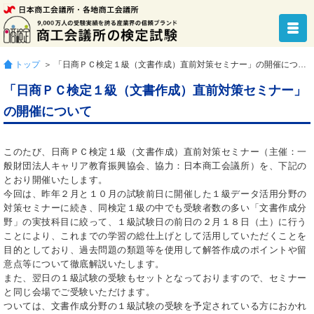
トップ
＞ 「日商ＰＣ検定１級（文書作成）直前対策セミナー」の開催について
「日商ＰＣ検定１級（文書作成）直前対策セミナー」
の開催について
このたび、日商ＰＣ検定１級（文書作成）直前対策セミナー（主催：一
般財団法人キャリア教育振興協会、協力：日本商工会議所）を、下記の
とおり開催いたします。
今回は、昨年２月と１０月の試験前日に開催した１級データ活用分野の
対策セミナーに続き、同検定１級の中でも受験者数の多い「文書作成分
野」の実技科目に絞って、１級試験日の前日の２月１８日（土）に行う
ことにより、これまでの学習の総仕上げとして活用していただくことを
目的としており、過去問題の類題等を使用して解答作成のポイントや留
意点等について徹底解説いたします。
また、翌日の１級試験の受験もセットとなっておりますので、セミナー
と同じ会場でご受験いただけます。
ついては、文書作成分野の１級試験の受験を予定されている方におかれ