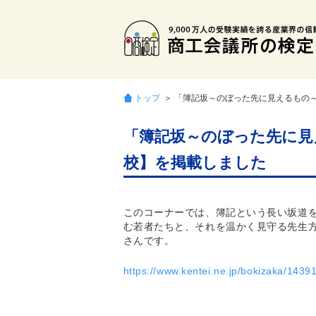
トップ
＞ 「簿記坂～のぼった先に見えるもの
「簿記坂～のぼった先に見
校】を掲載しました
このコーナーでは、簿記という長い坂道
む若者たちと、それを温かく見守る先生
さんです。
https://www.kentei.ne.jp/bokizaka/1439