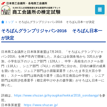
トップ
＞ そろばんグランプリジャパン2016 そろばん日本一が決定
そろばんグランプリジャパン2016 そろばん日本一
が決定
日本商工会議所と日本珠算連盟は7月24日、「そろばんグランプリジャ
パン2016」を神戸市内で開催した。大会には全国各地から 320人が参
加。小学生以下のジュニア部門（128人）、中学・高校生のスクール部
門（118人）、シニア部門（74人）の3部門に分かれ、日頃の練習の成果
を競い合った。ジュニア部門は小原陽菜選手（さいたま市立大宮小学
校）、スクール部門は堀内遥斗選手（流山市立南流山中学校）、シニア
部門は松田沙也香選手（都立府中けやきの森学園）がそろばん日本一に
輝いた。
詳細は、
https://www.shuzan.jp/kyougikai/kekka/2016_sorobangp/
を参
照。
日本珠算連盟
https://www.shuzan.jp/