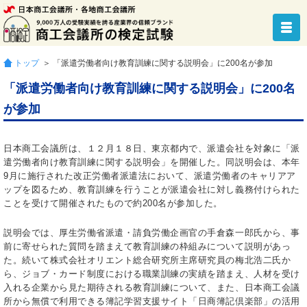
トップ
＞ 「派遣労働者向け教育訓練に関する説明会」に200名が参加
「派遣労働者向け教育訓練に関する説明会」に200名
が参加
日本商工会議所は、１２月１８日、東京都内で、派遣会社を対象に「派
遣労働者向け教育訓練に関する説明会」を開催した。同説明会は、本年
9月に施行された改正労働者派遣法において、派遣労働者のキャリアア
ップを図るため、教育訓練を行うことが派遣会社に対し義務付けられた
ことを受けて開催されたもので約200名が参加した。
説明会では、厚生労働省派遣・請負労働企画官の手倉森一郎氏から、事
前に寄せられた質問を踏まえて教育訓練の枠組みについて説明があっ
た。続いて株式会社オリエント総合研究所主席研究員の梅北浩二氏か
ら、ジョブ・カード制度における職業訓練の実績を踏まえ、人材を受け
入れる企業から見た期待される教育訓練について、また、日本商工会議
所から無償で利用できる簿記学習支援サイト「日商簿記倶楽部」の活用