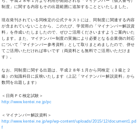
ら、平成２８年１月より利用が開始される「マイナンバー（個人番号）
制度」に関する内容もその出題範囲に追加することといたしました。
現在発刊されている同検定の公式テキストには、同制度に関連する内容
が含まれていないことから、このたび、学習用の「マイナンバー解説資
料」を作成いたしましたので、ぜひご活用くださいますようご案内いた
します。また、マイナンバー制度の実施により必要となる企業側の対応
について「マイナンバー参考資料」として取りまとめましたので、併せ
てご活用いただければ幸いです（両資料とも無料でご活用いただけま
す）。
なお、同制度に関する出題は、平成２８年１月から同検定（３級と２
級）の知識科目に反映いたします（上記「マイナンバー解説資料」から
数問を出題します）
＜日商ＰＣ検定試験＞
http://www.kentei.ne.jp/pc
＜マイナンバー解説資料＞
http://www.kentei.ne.jp/wp/wp-content/uploads/2015/12/document1.pd
f