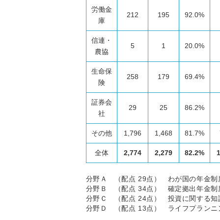
労働金
212
195
92.0%
庫
信連・
5
1
20.0%
農協
生命保
258
179
69.4%
険
証券会
29
25
86.2%
社
その他
1,796
1,468
81.7%
全体
2,774
2,279
82.2%
1
分野Ａ （配点 29点） わが国の年金
分野Ｂ （配点 34点） 確定拠出年金制
分野Ｃ （配点 24点） 投資に関する知
分野Ｄ （配点 13点） ライフプラン