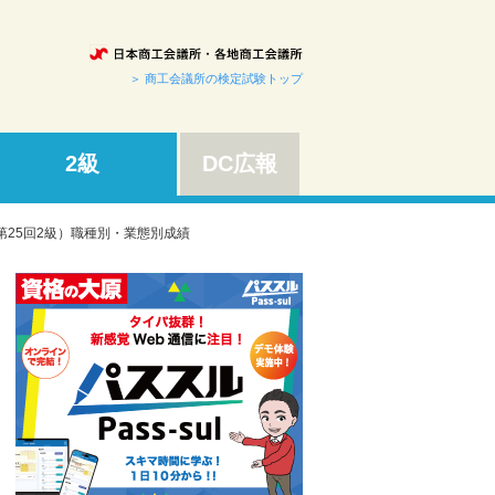
＞ 商工会議所の検定試験トップ
2級
DC広報
第25回2級）職種別・業態別成績