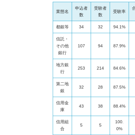
申込者
受験者
業態名
受験率
数
数
都銀等
34
32
94.1%
信託・
その他
107
94
87.9%
銀行
地方銀
253
214
84.6%
行
第二地
32
28
87.5%
銀
信用金
43
38
88.4%
庫
信用組
100.
5
5
合
0%