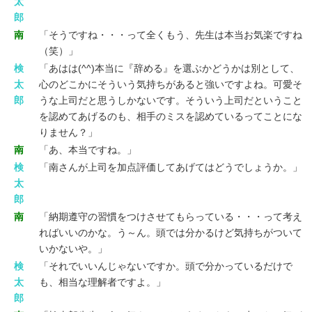
太
郎
南
「そうですね・・・って全くもう、先生は本当お気楽ですね
（笑）」
検
「あはは(^^)本当に『辞める』を選ぶかどうかは別として、
太
心のどこかにそういう気持ちがあると強いですよね。可愛そ
郎
うな上司だと思うしかないです。そういう上司だということ
を認めてあげるのも、相手のミスを認めているってことにな
りません？」
南
「あ、本当ですね。」
検
「南さんが上司を加点評価してあげてはどうでしょうか。」
太
郎
南
「納期遵守の習慣をつけさせてもらっている・・・って考え
ればいいのかな。う～ん。頭では分かるけど気持ちがついて
いかないや。」
検
「それでいいんじゃないですか。頭で分かっているだけで
太
も、相当な理解者ですよ。」
郎