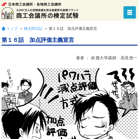
トップ
＞
検太郎日記
＞ 第１６話 加点評価主義宣言
第１６話 加点評価主義宣言
著者 ： 鈴鹿大学講師 高見啓一