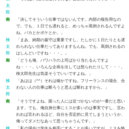
太
郎
南
「決してそういう仕事ではないんです。内部の報告用なの
で。でも、１日でも遅れると、めっちゃ罵倒されるんですよ
ね。バカとかボケとか。」
検
「まあ、納期の厳守は重要ですし、たしかに１日たりとも遅
太
れられない仕事だってありますもんね。でも、罵倒されるの
郎
はしんどいですね・・・。」
南
「どうも俺、パワハラの上司ばかり当たるんですよ
ね・・・。いろんな企画を出しては怒られたりして・・・。
検太郎先生は気楽そうでいいですよね。」
検
「あはは（^^）それは確かですね。フリーランスの場合、合
太
わない人の仕事は断ろうと思えば断れますから。」
郎
南
「そうですよね。困った人には近づかないのが一番だと思い
ます。でも、俺自身仕事にミスが多いのは事実ですし、言わ
れれば言われるほど、自分を否定的に見てしまうというか、
俺ってダメだなあって思っちゃうんです。」
検
「私の場合は学生を相手にすることが多いですが、ミスを怖