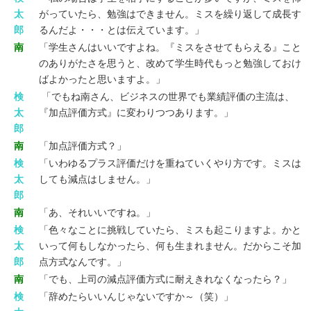
太
がっていたら、勉強はできません。ミスを繰り返して成長す
郎
るんだよ・・・とは伝えています。」
南
「学生さんはいいですよね。『ミスをさせてもらえる』こと
のありがたさを思うと、改めて学生時代もっと勉強しておけ
ばよかったと思いますよ。」
検
「でもね南さん、ビジネスの世界でも業績評価の主流は、
太
『加点評価方式』に変わりつつあります。」
郎
南
「加点評価方式？」
検
「いわゆるプラス評価だけを重ねていくやり方です。ミスは
太
しても減点はしません。」
郎
南
「あ、それいいですね。」
検
「色々なことに挑戦していたら、ミスも起こりますよ。かと
太
いって何もしなかったら、何も生まれません。だからこそ加
郎
点方式なんです。」
南
「でも、上司の減点評価方式に耐えきれなくなったら？」
検
「辞めたらいいんじゃないですか～（笑）」