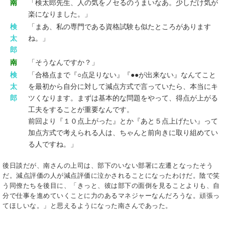
南
「検太郎先生、人の気をノセるのうまいなあ。少しだけ気が
楽になりました。」
検
「まあ、私の専門である資格試験も似たところがあります
太
ね。」
郎
南
「そうなんですか？」
検
「合格点まで『○点足りない』『●●が出来ない』なんてこと
太
を最初から自分に対して減点方式で言っていたら、本当にキ
郎
ツくなります。まずは基本的な問題をやって、得点が上がる
工夫をすることが重要なんです。
前回より『１０点上がった』とか『あと５点上げたい』って
加点方式で考えられる人は、ちゃんと前向きに取り組めてい
る人ですね。」
後日談だが、南さんの上司は、部下のいない部署に左遷となったそう
だ。減点評価の人が減点評価に泣かされることになったわけだ。陰で笑
う同僚たちを後目に、「きっと、彼は部下の面倒を見ることよりも、自
分で仕事を進めていくことに力のあるマネジャーなんだろうな。頑張っ
てほしいな。」と思えるようになった南さんであった。