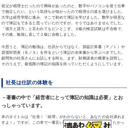
祖父が税理士だったので興味があったのと、数字やパソコンを使う仕事
で独立したい、という気持ちが強かったので税理士の道を選びました。
大学は経営学部に進み、そこで初めて簿記を学びました。数学が得意な
ので簿記もできると思っていたのですが、そうではありませんでした。
「借方と貸方」と言われてもピンとこず、３級の検定試験は不合格で、
その後、勉強し直して２級に合格しました。
今思うと、簿記の勉強は、仕訳からではなく、損益計算書（Ｐ／Ｌ）や
貸借対照表（Ｂ／Ｓ）を作るという簿記の全体像から学ぶべきでした。
顧問先の社長さんにお話しする時も、まず、財務諸表の概要を説明し、
そのうえで、最低限の簿記の知識を持っていただくようにしています。
社長は仕訳の体験を
－著書の中で「経営者にとって簿記の知識は必要」とお
っしゃっています。
本のタイトルは『社長！「経理」がわからないと、あなたの会社潰れま
すよ！』ですが、この本で一番言い
たかっ