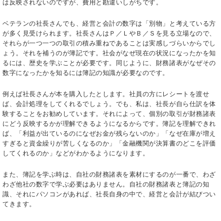
は反映されないのですが、費用と勘違いしがちです。
ベテランの社長さんでも、経営と会計の数字は「別物」と考えている方
が多く見受けられます。社長さんはＰ／ＬやＢ／Ｓを見る立場なので、
それらが一つ一つの取引の積み重ねであることは実感しづらいからでし
ょう。それを補うのが簿記です。社会がなぜ現在の状況になったかを知
るには、歴史を学ぶことが必要です。同じように、財務諸表がなぜその
数字になったかを知るには簿記の知識が必要なのです。
例えば社長さんが本を購入したとします。社員の方にレシートを渡せ
ば、会計処理をしてくれるでしょう。でも、私は、社長が自ら仕訳を体
験することをお勧めしています。それによって、個別の取引が財務諸表
にどう反映するかが理解できるようになるからです。簿記を理解できれ
ば、「利益が出ているのになぜお金が残らないのか」「なぜ在庫が増え
すぎると資金繰りが苦しくなるのか」「金融機関が決算書のどこを評価
してくれるのか」などがわかるようになります。
また、簿記を学ぶ時は、自社の財務諸表を素材にするのが一番で、わざ
わざ他社の数字で学ぶ必要はありません。自社の財務諸表と簿記の知
識、それにパソコンがあれば、社長自身の中で、経営と会計が結びつい
てきます。