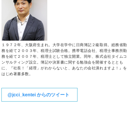
１９７２年、大阪府生まれ。大学在学中に日商簿記２級取得。総務省勤
務を経て２００３年、税理士試験合格。携帯電話会社、税理士事務所勤
務を経て２００７年、税理士として独立開業。同年、株式会社タイムコ
ンサルティング設立。簿記や決算書に関する勉強会を開催するととも
に、『社長！「経理」がわからないと、あなたの会社潰れますよ！』を
はじめ著書多数。
@jcci_kentei からのツイート