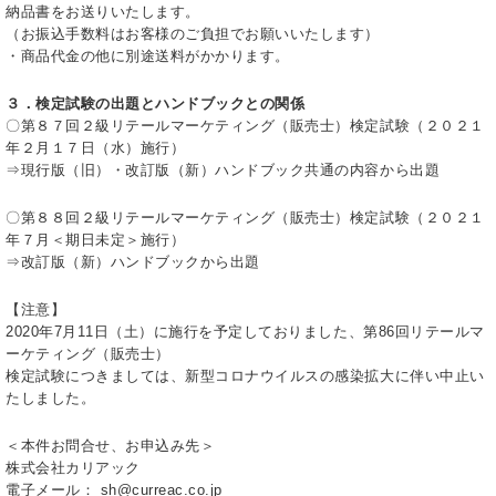
納品書をお送りいたします。
（お振込手数料はお客様のご負担でお願いいたします）
・商品代金の他に別途送料がかかります。
３．検定試験の出題とハンドブックとの関係
〇第８７回２級リテールマーケティング（販売士）検定試験（２０２１
年２月１７日（水）施行）
⇒現行版（旧）・改訂版（新）ハンドブック共通の内容から出題
〇第８８回２級リテールマーケティング（販売士）検定試験（２０２１
年７月＜期日未定＞施行）
⇒改訂版（新）ハンドブックから出題
【注意】
2020年7月11日（土）に施行を予定しておりました、第86回リテールマ
ーケティング（販売士）
検定試験につきましては、新型コロナウイルスの感染拡大に伴い中止い
たしました。
＜本件お問合せ、お申込み先＞
株式会社カリアック
電子メール： sh@curreac.co.jp