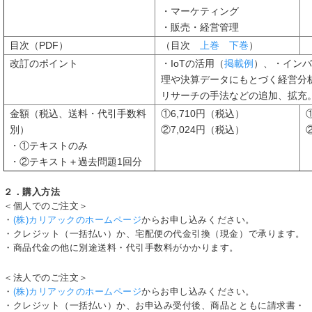
・マーケティング
・販売・経営管理
目次（PDF）
（目次
上巻
下巻
）
改訂のポイント
・IoTの活用（
掲載例
）、・インバ
理や決算データにもとづく経営分
リサーチの手法などの追加、拡充
金額（税込、送料・代引手数料
①6,710円（税込）
別）
②7,024円（税込）
・①テキストのみ
・②テキスト＋過去問題1回分
２．購入方法
＜個人でのご注文＞
・
(株)カリアックのホームページ
からお申し込みください。
・クレジット（一括払い）か、宅配便の代金引換（現金）で承ります。
・商品代金の他に別途送料・代引手数料がかかります。
＜法人でのご注文＞
・
(株)カリアックのホームページ
からお申し込みください。
・クレジット（一括払い）か、お申込み受付後、商品とともに請求書・