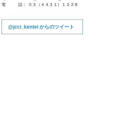
電 話： ０３（４４３１）１３２８
@jcci_kentei からのツイート