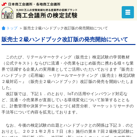
トップ
＞ 販売士２級ハンドブック改訂版の発売開始について
販売士２級ハンドブック改訂版の発売開始について
このたび、リテールマーケティング（販売士）検定試験の学習教材
（公式テキスト）ならびに流通・小売業をはじめ販売に携わる様々な業
界で活躍する企業人の実用書としてご活用いただいております『販売士
ハンドブック（応用編） ～リテールマーケティング（販売士）検定試験
２級対応～』（販売士２級ハンドブック）改訂版の発売を開始いたしま
した。
改訂版では、下記１．のとおり、IoTの活用やインバウンド対応な
ど、流通・小売業界が直面している環境変化について加筆するととも
に、計数管理や決算データにもとづく経営分析、マーケットリサーチの
手法等について内容を拡充しております。
なお、今後の検定試験の出題とハンドブックとの関係は下記３．のと
おりとし、２０２１年２月１７日（水）施行の第８７回２級検定試験に