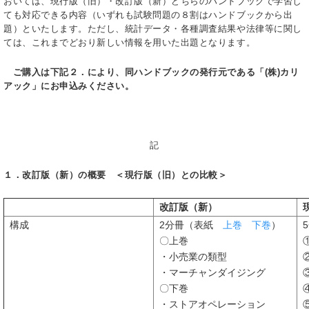
おいては、現行版（旧）・改訂版（新）どちらのハンドブックで学習し
ても対応できる内容（いずれも試験問題の８割はハンドブックから出
題）といたします。ただし、統計データ・各種調査結果や法律等に関し
ては、これまでどおり新しい情報を用いた出題となります。
ご購入は下記２．により、同ハンドブックの発行元である「(株)カリ
アック」にお申込みください。
記
１．改訂版（新）の概要 ＜現行版（旧）との比較＞
改訂版（新）
構成
2分冊（表紙
上巻
下巻
）
〇上巻
・小売業の類型
・マーチャンダイジング
〇下巻
・ストアオペレーション