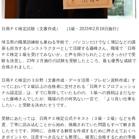
日商ＰＣ検定試験（文書作成） ［1級・2023年2月19日施行］
埼玉県の職業訓練校も兼ねる学校で、パソコンだけでなく簿記などの講
座も担当するインストラクターとして活躍する藤峰さん。職場で「日商
ＰＣ検定１級を受けてみないか」と声を掛けられたことがきっかけで受
験を決意し、23年２月施行の試験を受験したところ、最も優秀な成績で
合格されました。
日商ＰＣ検定の３分野（文書作成・データ活用・プレゼン資料作成）す
べてにおいて２級以上の合格者に交付される「日商ＰＣプロフェッショ
ナル認定証」は、すでに取得していたものの、１級への挑戦はまだなか
った藤峰さんでしたが、職場の方の何気ない一言で、「より良い仕事を
したい」と受験を決めたそうです。
受験にあたっては、日商ＰＣ検定公式テキスト（３級・２級）などを再
度、丁寧に読み込むことから始め、掲載されていた問題もすべて解き直
したそうです。同時に、合格する解答を作成するために押さえておくべ
きポイントや、注意すべき点なども整理し、確実に合格するための準備