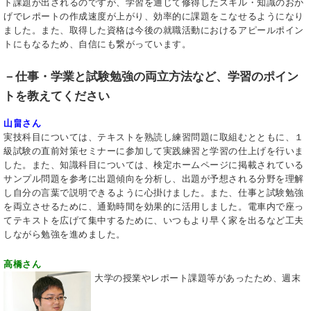
ト課題が出されるのですが、学習を通じて修得したスキル・知識のおか
げでレポートの作成速度が上がり、効率的に課題をこなせるようになり
ました。また、取得した資格は今後の就職活動におけるアピールポイン
トにもなるため、自信にも繋がっています。
－仕事・学業と試験勉強の両立方法など、学習のポイン
トを教えてください
山畠さん
実技科目については、テキストを熟読し練習問題に取組むとともに、１
級試験の直前対策セミナーに参加して実践練習と学習の仕上げを行いま
した。また、知識科目については、検定ホームページに掲載されている
サンプル問題を参考に出題傾向を分析し、出題が予想される分野を理解
し自分の言葉で説明できるように心掛けました。また、仕事と試験勉強
を両立させるために、通勤時間を効果的に活用しました。電車内で座っ
てテキストを広げて集中するために、いつもより早く家を出るなど工夫
しながら勉強を進めました。
高橋さん
大学の授業やレポート課題等があったため、週末