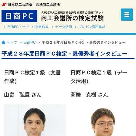
＞ 日商PCトップ
＞ 文書作成
＞ データ活用
＞ プレゼン資料作成
トップ
＞
日商PC
＞ 平成２８年度日商ＰＣ検定・最優秀者インタビュー
平成２８年度日商ＰＣ検定・最優秀者インタビュー
日商ＰＣ検定１級（文書
日商ＰＣ検定１級（デー
作成）
タ活用）
山畠 弘展 さん
高橋 克樹 さん