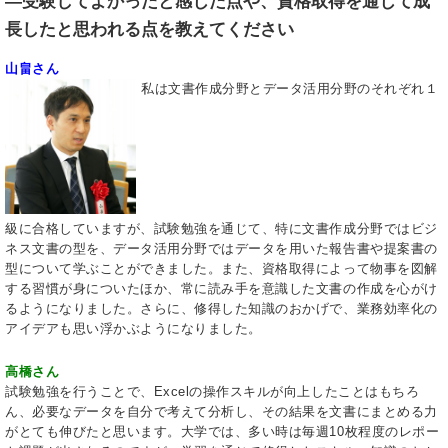
―受験してよかったと感じた点や、資格取得を通じて成
長したと思われる点を教えてください
山畠さん
私は文書作成分野とデータ活用分野のそれぞれ１
級に合格していますが、試験勉強を通じて、特に文書作成分野ではビジ
ネス文書の型を、データ活用分野ではデータを用いた報告書や提案書の
型について学ぶことができました。また、資格取得によって物事を図解
する習慣が身についたほか、常に読み手を意識した文書の作成を心がけ
るようになりました。さらに、修得した知識のおかげで、業務効率化の
アイデアも思い浮かぶようになりました。
高橋さん
試験勉強を行うことで、Excelの操作スキルが向上したことはもちろ
ん、必要なデータを自分で考えて分析し、その結果を文書にまとめる力
がとても伸びたと思います。大学では、多い時は毎週10枚程度のレポー