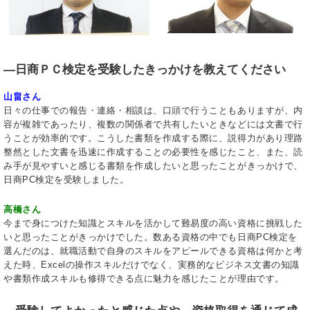
―日商ＰＣ検定を受験したきっかけを教えてください
山畠さん
日々の仕事での報告・連絡・相談は、口頭で行うこともありますが、内
容が複雑であったり、複数の関係者で共有したいときなどには文書で行
うことが効率的です。こうした書類を作成する際に、説得力があり理路
整然とした文書を迅速に作成することの必要性を感じたこと、また、読
み手が見やすいと感じる書類を作成したいと思ったことがきっかけで、
日商PC検定を受験しました。
高橋さん
今まで身につけた知識とスキルを活かして難易度の高い資格に挑戦した
いと思ったことがきっかけでした。数ある資格の中でも日商PC検定を
選んだのは、就職活動で自身のスキルをアピールできる資格は何かと考
えた時、Excelの操作スキルだけでなく、実務的なビジネス文書の知識
や書類作成スキルも修得できる点に魅力を感じたことが理由です。