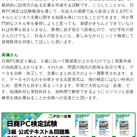
最終的に説得力のある文書を作成する試験です。こうしたことから、日
商PC検定は試験勉強を通じて、社会人の基礎であり必須と言えるPCス
キルとビジネス文書に関する知識を身につけることができます。何か専
門的なスキル等を修得しようと思っても、基礎がきちんとできていなけ
れば何事も始まりません。業務に必ず役立つ資格なので、ぜひ学生の皆
さんだけでなく、社会人の皆さんにも、楽しみながらじっくり勉強して
資格取得を目指してほしいと思います。
高橋さん
日商PC検定１級は、２級に比べて難易度が上がるだけでなく答案作成
の自由度も上がります。そのため、問題の指示の意味を自分で考え、デ
ータを分析・加工して、文書にまとめる力がより一層要求されます。ま
た、データそのものを分析させる出題形式は、他の検定にはない特色の
ため、思考力も自ずと高まってきます。学習で大切なのは「反復」で
す。知識科目も実技科目も、短時間で解答できるようにコツコツと反復
練習を積み重ねることが合格への近道だと思います。