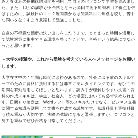
みと春休みの長期休暇期間を利用して自宅のパソコンで学習を進めまし
た。また、10月の試験が不合格となった原因である知識科目の得点を伸
ばすために、試験日の１～２週間前からは知識科目に焦点を絞り、苦手
な問いをなくすよう意識して勉強しました。
自身の不得意な箇所の洗い出しをしたうえで、まとまった時間を活用し
て試験対策に集中できる環境を整えたことで、合格という結果につなが
ったと思います。
－大学の後輩や、これから受験を考えている人へメッセージをお願い
します。
大学在学中の４年間は時間に余裕があるので、社会に出る前のスキルア
ップのために資格に挑戦するには非常に良いタイミングです。ぜひこの
期間を有効活用してほしいと思います。読み手が理解しやすい文書・資
料の作成スキルは、学生、社会人、どの場面においても必ず求められま
す。日商ＰＣ検定は、Wordソフト等のスキルだけでなく、ビジネス文書
に関する知識も活用して文書を作成する試験です。知識科目も実技科目
も積み重ねが大切です。実際の試験になると緊張しますが、コツコツと
努力を重ねてぜひ合格を目指してください。