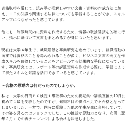
資格取得を通じて、読み手が理解しやすい文書・資料の作成方法に加
え、ＩＴの知識や関連する法律についても学習することができ、スキル
アップにつながったと感じています。
他にも、制限時間内に資料を作成するため、情報の取捨選択を的確に行
い、指示に基づいて文書をまとめる力が身についたと思います。
現在は大学４年生で、就職活動と卒業研究を進めています。就職活動の
面接では資格のことを尋ねられることが多く、ビジネス文書の高度な作
成スキルを修得していることをアピールする効果的な手段になっていま
す。卒業研究では、レポート等の課題資料を作成する際に、学習によっ
て得たスキルと知識を活用できていると感じています。
－合格の原動力は何だったのでしょうか。
私は、大学の日商ＰＣ検定１級取得のための夏期集中講義直後の10月に
初めて１級を受験したのですが、知識科目の得点不足で不合格となって
しまいました。一方で、同時に受験した他の学生が先に合格していて、
その姿を見るのはショックでした。この挫折が原動力となり、次回（翌
年２月）での再チャレンジによる合格を決意しました。