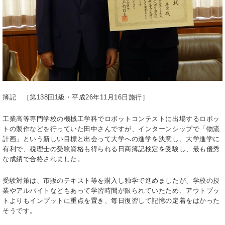
簿記 ［第138回1級・平成26年11月16日施行］
工業高等専門学校の機械工学科でロボットコンテストに出場するロボッ
トの製作などを行っていた田中さんですが、インターンシップで「物流
計画」という新しい目標と出会って大学への進学を決意し、大学進学に
有利で、税理士の受験資格も得られる日商簿記検定を受験し、最も優秀
な成績で合格されました。
受験対策は、市販のテキスト等を購入し独学で進めましたが、学校の授
業やアルバイトなどもあって学習時間が限られていたため、アウトプッ
トよりもインプットに重点を置き、毎日復習して記憶の定着をはかった
そうです。