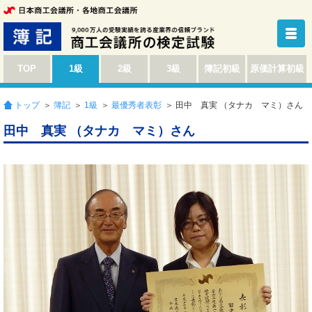
TOP
1級
2級
3級
簿記初級
原価計算初級
トップ
＞
簿記
＞
1級
＞
最優秀者表彰
＞ 田中 真実 （タナカ マミ）さん
田中 真実 （タナカ マミ）さん