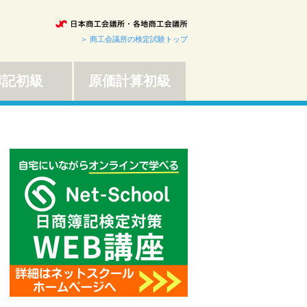
＞ 商工会議所の検定試験トップ
簿記初級
原価計算初級