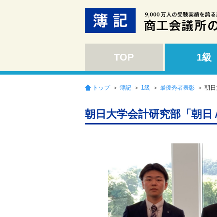
TOP
1級
トップ
＞
簿記
＞
1級
＞
最優秀者表彰
＞ 朝
朝日大学会計研究部「朝日