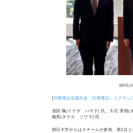
池田氏(
[
日商簿記全国大会「日商簿記－１グラン
池田 颯(イケダ ハヤテ) 氏、大石 実穂
颯馬(タナカ ソウマ) 氏
朝日大学からは４チームが参加、第1位