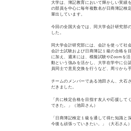
大学は、簿記教育において輝かしい実績を
の部員を中心に毎年複数名が日商簿記検定
輩出しています。
今回の全国大会では、同大学会計研究部
した。
同大学会計研究部には、会計を使って社
会計士試験および日商簿記１級の合格を目
に加え、週末には、模擬試験やZoomを
動という強みを活かし、大学在学中に公
員同士で意見交換を行うなど、周りから
チームのメンバーである池田さん、大石
だきました。
「共に検定合格を目指す友人や応援して
できた。」（池田さん）
「日商簿記検定１級を通して得た知識と
今後も頑張っていきたい。」（大石さん