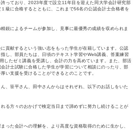
誇っており、2023年度で設立11年目を迎えた同大学会計研究部
１級に合格するとともに、これまで56名の公認会計士合格者を
の精鋭によるチームが参加し、見事に最優秀の成績を収められま
会に貢献するという強い志をもった学生が在籍しています。公認
指し、部員たちは、日頃のテキスト学習やWeb講義、答案練習
活用したゼミ講義を受講し、会計の力を高めています。また、部活
認会計士試験に合格した学生が学習について相談にのったり、部
手厚い支援を受けることができるとのことです。
さん、笹平さん、田中さんからはそれぞれ、以下のお話しをいた
くれる方々のおかげで検定当日まで諦めずに努力し続けることが
深まった会計への理解を、より高度な資格取得のために生かし、
）