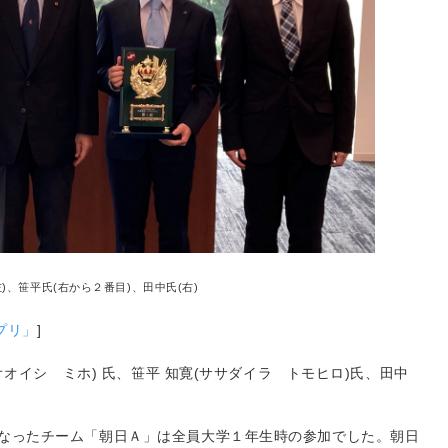
左)、笹平氏(右から２番目)、田中氏(右)
プリ」
]
(オオイシ ミホ) 氏、笹平 知寛(ササダイラ トモヒロ)氏、田中
となったチーム「朝日Ａ」は全員大学１年生時の参加でした。朝日