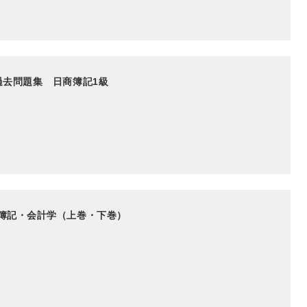
過去問題集 日商簿記1級
業簿記・会計学（上巻・下巻）