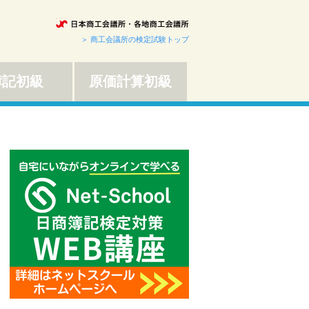
＞ 商工会議所の検定試験トップ
簿記初級
原価計算初級