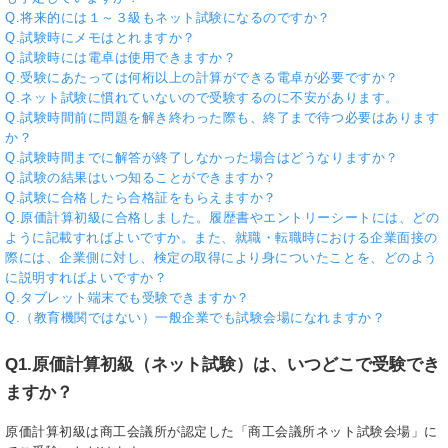
Q.将来的には１～３級もネット試験になるのですか？
Q.試験時にメモはとれますか？
Q.試験時には電卓は使用できますか？
Q.受験にあたっては何桁以上の計算ができる電卓が必要ですか？
Q.ネット試験に慣れていないので受験するのに不安があります。
Q.試験時間前に問題を解き終わった際も、終了まで待つ必要はあります
か？
Q.試験時間までに解答が終了しなかった場合はどうなりますか？
Q.試験の結果はいつ知ることができますか？
Q.試験に合格したら合格証をもらえますか？
Q.原価計算初級に合格しました。履歴書やエントリーシートには、どの
ように記載すればよいですか。また、就職・転職時における企業面接の
際には、企業側に対し、検定の取得により身についたことを、どのよう
に説明すればよいですか？
Q.タブレット端末でも受験できますか？
Q.（教育機関ではない）一般企業でも試験会場になれますか？
Q1.原価計算初級（ネット試験）は、いつどこで受験でき
ますか？
原価計算初級は商工会議所が認定した「商工会議所ネット試験会場」に