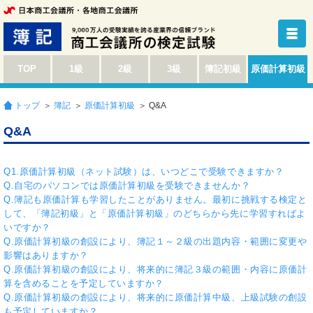
TOP
1級
2級
3級
簿記初級
原価計算初級
トップ
＞
簿記
＞
原価計算初級
＞ Q&A
Q&A
Q1.原価計算初級（ネット試験）は、いつどこで受験できますか？
Q.自宅のパソコンでは原価計算初級を受験できませんか？
Q.簿記も原価計算も学習したことがありません。最初に挑戦する検定と
して、「簿記初級」と「原価計算初級」のどちらから先に学習すればよ
いですか？
Q.原価計算初級の創設により、簿記１～２級の出題内容・範囲に変更や
影響はありますか？
Q.原価計算初級の創設により、将来的に簿記３級の範囲・内容に原価計
算を含めることを予定していますか？
Q.原価計算初級の創設により、将来的に原価計算中級、上級試験の創設
も予定していますか？