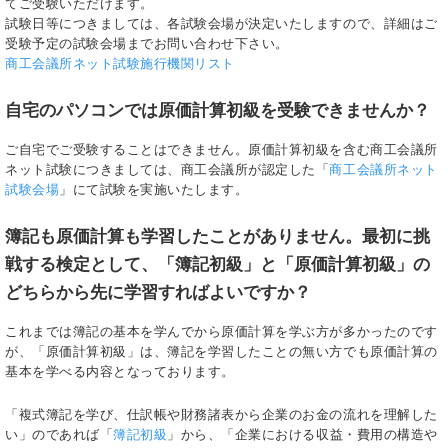
てご受験いただけます。
試験日等につきましては、各試験会場が決定いたしますので、詳細はご
受験予定の試験会場までお問い合わせ下さい。
商工会議所ネット試験施行機関リスト
自宅のパソコンでは原価計算初級を受験できませんか？
ご自宅でご受験することはできません。原価計算初級を含む商工会議所
ネット試験につきましては、商工会議所が認定した「
商工会議所ネット
試験会場
」にて試験を実施いたします。
簿記も原価計算も学習したことがありません。最初に挑
戦する検定として、「簿記初級」と「原価計算初級」の
どちらから先に学習すればよいですか？
これまでは簿記の基本を学んでから原価計算を学ぶ方が多かったのです
が、「原価計算初級」は、簿記を学習したことの無い方でも原価計算の
基本を学べる内容となっております。
「複式簿記を学び、仕訳帳や財務諸表から企業のお金の流れを理解した
い」のであれば「
簿記初級
」から、「企業における収益・費用の構造や