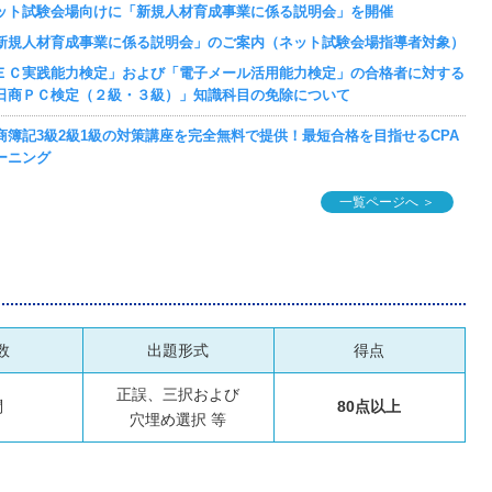
ット試験会場向けに「新規人材育成事業に係る説明会」を開催
新規人材育成事業に係る説明会」のご案内（ネット試験会場指導者対象）
ＥＣ実践能力検定」および「電子メール活用能力検定」の合格者に対する
日商ＰＣ検定（２級・３級）」知識科目の免除について
商簿記3級2級1級の対策講座を完全無料で提供！最短合格を目指せるCPA
ーニング
一覧ページへ ＞
数
出題形式
得点
正誤、三択および
問
80点以上
穴埋め選択 等