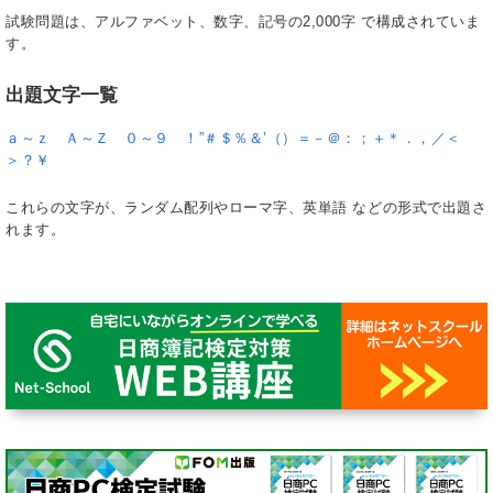
試験問題は、アルファベット、数字、記号の2,000字 で構成されていま
す。
出題文字一覧
ａ～ｚ Ａ～Ｚ ０～９ ！”＃＄％＆’（）＝－＠：；＋＊．，／＜
＞？￥
これらの文字が、ランダム配列やローマ字、英単語 などの形式で出題さ
れます。