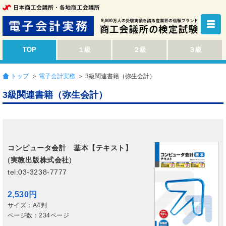
TOP
１級
２級
３級
トップ
＞
電子会計実務
＞ 3級関連書籍（弥生会計）
3級関連書籍（弥生会計）
コンピュータ会計 基本【テキスト】
(
実教出版株式会社
)
tel:03-3238-7777
2,530円
サイズ：A4判
ページ数：234ページ